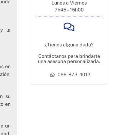
gunda
Lunes a Viernes
7h45 – 15h00
 y la
¿Tienes alguna duda?
Contáctanos para brindarte
una asesoría personalizada.
es en
tión,
099-873-4012
on su
to en
de un
idad,