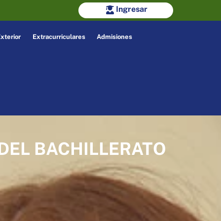
Ingresar
xterior
Extracurriculares
Admisiones
DEL BACHILLERATO