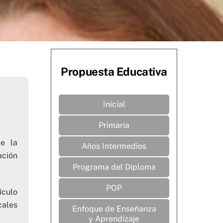
Propuesta Educativa
Inicial
Primaria
de la
Años Intermedios
ación
Programa del Diploma
POP
ículo
cales
Enfoque de Enseñanza
y Aprendizaje