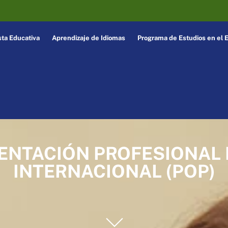
ta Educativa
Aprendizaje de Idiomas
Programa de Estudios en el E
ENTACIÓN PROFESIONAL 
INTERNACIONAL (POP)