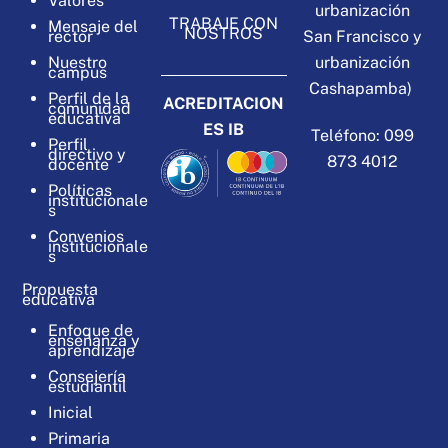
Valores
urbanización
TRABAJE CON
Mensaje del
NOSTROS
San Francisco y
rector
urbanización
Nuestro
campus
Cashapamba)
Perfil de la
ACREDITACION
comunidad
educativa
ES IB
Teléfono: 099
Perfil
directivo y
873 4012
docente
Políticas
institucionale
s
Convenios
institucionale
s
Propuesta
educativa
Enfoque de
enseñanza y
aprendizaje
Consejería
estudiantil
Inicial
Primaria